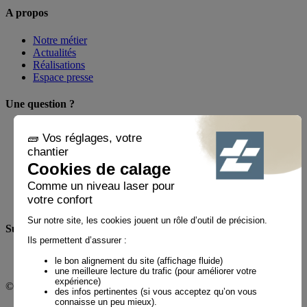
A propos
Notre métier
Actualités
Réalisations
Espace presse
Une question ?
FAQ
Contact
Mon compte
Par téléphone au
01 60 21 44 60 *
Suivez-nous !
© Tiaso 2022-2026