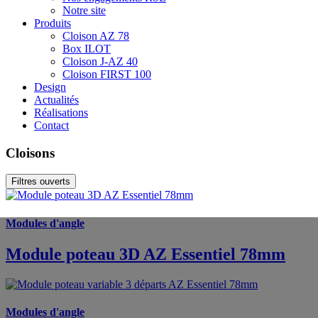
Notre site
Produits
Cloison AZ 78
Box ILOT
Cloison J-AZ 40
Cloison FIRST 100
Design
Actualités
Réalisations
Contact
Cloisons
Filtres ouverts
Modules d'angle
Module poteau 3D AZ Essentiel 78mm
Modules d'angle