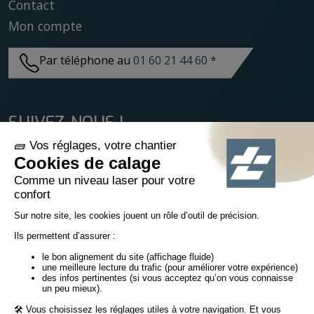
Contact
Mon compte
Par téléphone au
01 60 21 44 60 *
SUIVEZ-NOUS !
© Tiaso 2022-2026
Mentions légales