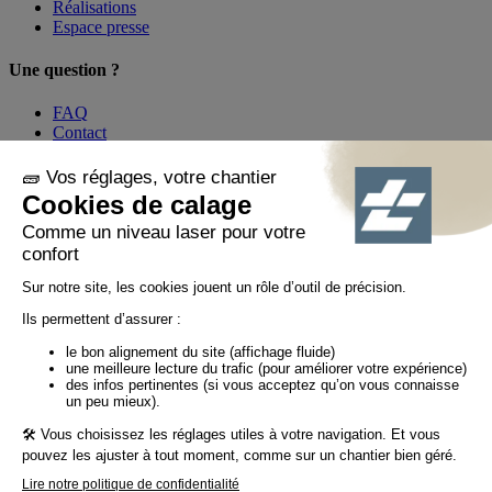
Réalisations
Espace presse
Une question ?
FAQ
Contact
Mon compte
Par téléphone au
01 60 21 44 60 *
Suivez-nous !
© Tiaso 2022-2026
Mentions légales
Politique de confidentialité
Politique cookies
Politique réseaux sociaux
CGV