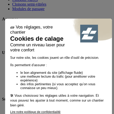
Cloisons semi-vitrées
Modules de passage
A propos
Notre métier
Actualités
Réalisations
Espace presse
Une question ?
FAQ
Contact
Mon compte
Par téléphone au
01 60 21 44 60 *
Suivez-nous !