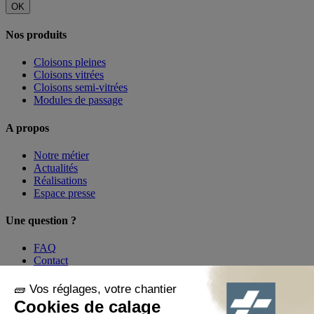
OK
Nos produits
Cloisons pleines
Cloisons vitrées
Cloisons semi-vitrées
Modules de passage
A propos
Notre métier
Actualités
Réalisations
Espace presse
Une question ?
FAQ
Contact
Mon compte