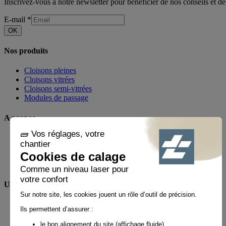
Inscrivez-vous à notre newsletter pour bénéficier de nos conseils et de
E-mail
*
OK
Nos produits
Cloisons pleines
Cloisons vitrées
Cloisons semi-vitrées
Modules de passage
A propos
Notre métier
Actualités
Réalisations
Espace presse
Une question ?
FAQ
Contact
Mon compte