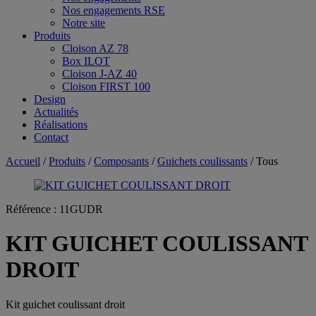
Nos engagements RSE
Notre site
Produits
Cloison AZ 78
Box ILOT
Cloison J-AZ 40
Cloison FIRST 100
Design
Actualités
Réalisations
Contact
Accueil
/
Produits
/
Composants
/
Guichets coulissants
/ Tous
Référence :
11GUDR
KIT GUICHET COULISSANT
DROIT
Kit guichet coulissant droit