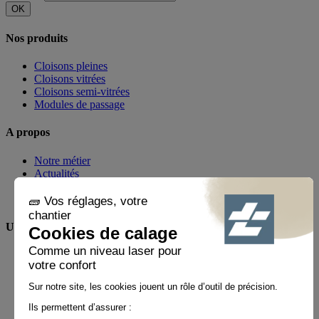
OK
Nos produits
Cloisons pleines
Cloisons vitrées
Cloisons semi-vitrées
Modules de passage
A propos
Notre métier
Actualités
Réalisations
Espace presse
Une question ?
FAQ
Contact
Mon compte