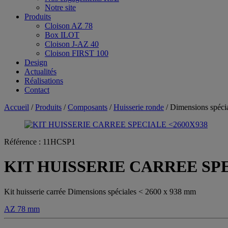
Notre site
Produits
Cloison AZ 78
Box ILOT
Cloison J-AZ 40
Cloison FIRST 100
Design
Actualités
Réalisations
Contact
Accueil
/
Produits
/
Composants
/
Huisserie ronde
/ Dimensions spéci
Référence :
11HCSP1
KIT HUISSERIE CARREE SPE
Kit huisserie carrée Dimensions spéciales < 2600 x 938 mm
AZ 78 mm