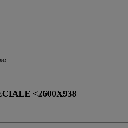
ales
CIALE <2600X938