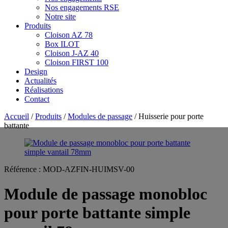
Nos engagements RSE
Notre site
Produits
Cloison AZ 78
Box ILOT
Cloison J-AZ 40
Cloison FIRST 100
Design
Actualités
Réalisations
Contact
Accueil
/
Produits
/
Modules de passage
/ Huisserie pour porte
battante
Référence :
MOD-AZFIN-HUIMSV-00
Module de passage monobloc
pour porte battante simple