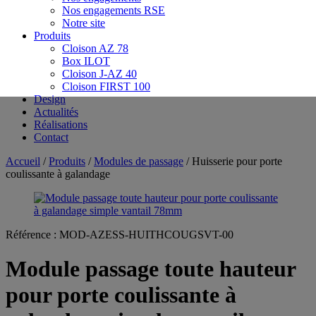
Nos engagements RSE
Notre site
Produits
Cloison AZ 78
Box ILOT
Cloison J-AZ 40
Cloison FIRST 100
Design
Actualités
Réalisations
Contact
Accueil
/
Produits
/
Modules de passage
/ Huisserie pour porte
coulissante à galandage
Référence :
MOD-AZESS-HUITHCOUGSVT-00
Module passage toute hauteur
pour porte coulissante à