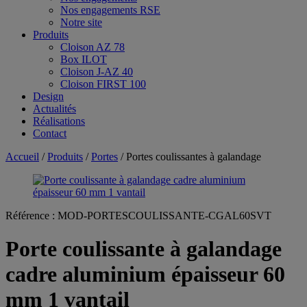
Nos engagements RSE
Notre site
Produits
Cloison AZ 78
Box ILOT
Cloison J-AZ 40
Cloison FIRST 100
Design
Actualités
Réalisations
Contact
Accueil
/
Produits
/
Portes
/ Portes coulissantes à galandage
Référence :
MOD-PORTESCOULISSANTE-CGAL60SVT
Porte coulissante à galandage
cadre aluminium épaisseur 60
mm 1 vantail