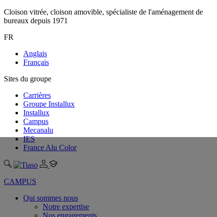
Cloison vitrée, cloison amovible, spécialiste de l'aménagement de
bureaux depuis 1971
FR
Anglais
Français
Sites du groupe
Carrières
Groupe Installux
Installux
Campus
Mecanalu
IES
France Alu Color
CAMPUS
Qui sommes nous
Notre expertise
Nos engagements