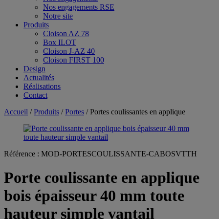
Nos engagements RSE
Notre site
Produits
Cloison AZ 78
Box ILOT
Cloison J-AZ 40
Cloison FIRST 100
Design
Actualités
Réalisations
Contact
Accueil
/
Produits
/
Portes
/ Portes coulissantes en applique
Référence :
MOD-PORTESCOULISSANTE-CABOSVTTH
Porte coulissante en applique
bois épaisseur 40 mm toute
hauteur simple vantail