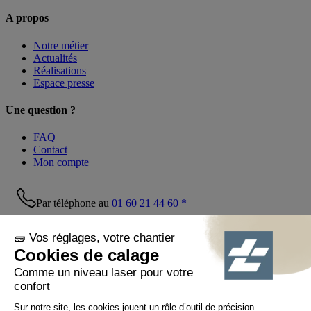
A propos
Notre métier
Actualités
Réalisations
Espace presse
Une question ?
FAQ
Contact
Mon compte
Par téléphone au
01 60 21 44 60 *
Suivez-nous !
© Tiaso 2022-2026