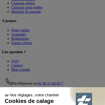
Cloisons vitrées
Cloisons semi-vitrées
Modules de passage
A propos
Notre métier
Actualités
Réalisations
Espace presse
Une question ?
FAQ
Contact
Mon compte
Par téléphone au
01 60 21 44 60 *
Suivez-nous !