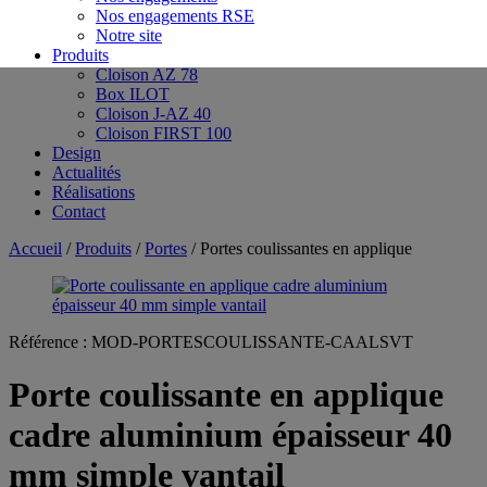
Nos engagements RSE
Notre site
Produits
Cloison AZ 78
Box ILOT
Cloison J-AZ 40
Cloison FIRST 100
Design
Actualités
Réalisations
Contact
Accueil
/
Produits
/
Portes
/ Portes coulissantes en applique
Référence :
MOD-PORTESCOULISSANTE-CAALSVT
Porte coulissante en applique
cadre aluminium épaisseur 40
mm simple vantail