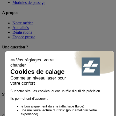
Modules de passage
A propos
Notre métier
Actualités
Réalisations
Espace presse
Une question ?
FAQ
Contact
Mon compte
Par téléphone au
01 60 21 44 60 *
Suivez-nous !
© Tiaso 2022-2026