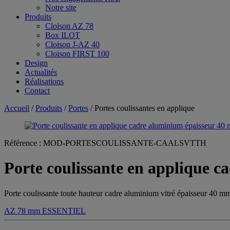
Notre site
Produits
Cloison AZ 78
Box ILOT
Cloison J-AZ 40
Cloison FIRST 100
Design
Actualités
Réalisations
Contact
Accueil
/
Produits
/
Portes
/ Portes coulissantes en applique
Référence :
MOD-PORTESCOULISSANTE-CAALSVTTH
Porte coulissante en applique c
Porte coulissante toute hauteur cadre aluminium vitré épaisseur 40 mm
AZ 78 mm
ESSENTIEL