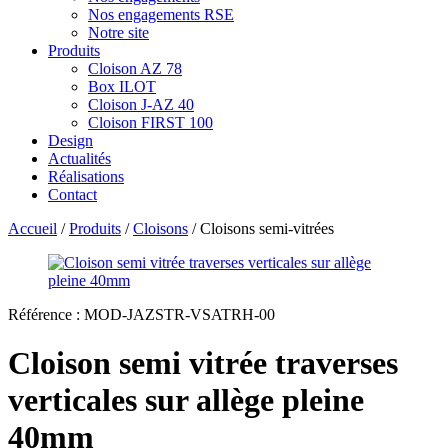
Nos engagements RSE
Notre site
Produits
Cloison AZ 78
Box ILOT
Cloison J-AZ 40
Cloison FIRST 100
Design
Actualités
Réalisations
Contact
Accueil
/
Produits
/
Cloisons
/ Cloisons semi-vitrées
Référence :
MOD-JAZSTR-VSATRH-00
Cloison semi vitrée traverses
verticales sur allège pleine
40mm