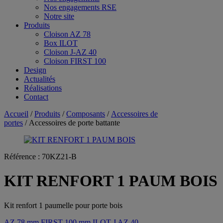
Nos engagements RSE
Notre site
Produits
Cloison AZ 78
Box ILOT
Cloison J-AZ 40
Cloison FIRST 100
Design
Actualités
Réalisations
Contact
Accueil
/
Produits
/
Composants
/
Accessoires de
portes
/ Accessoires de porte battante
Référence :
70KZ21-B
KIT RENFORT 1 PAUM BOIS
Kit renfort 1 paumelle pour porte bois
AZ 78 mm
FIRST 100 mm
ILOT
J AZ 40