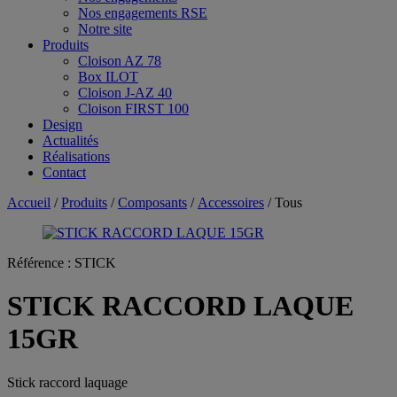
Nos engagements RSE
Notre site
Produits
Cloison AZ 78
Box ILOT
Cloison J-AZ 40
Cloison FIRST 100
Design
Actualités
Réalisations
Contact
Accueil
/
Produits
/
Composants
/
Accessoires
/ Tous
Référence :
STICK
STICK RACCORD LAQUE
15GR
Stick raccord laquage